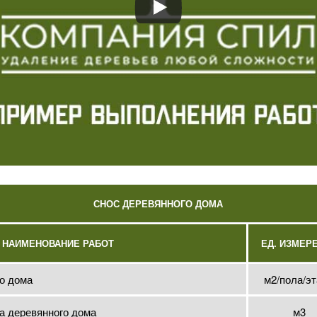
СНОС ДЕРЕВЯННОГО ДОМА
НАИМЕНОВАНИЕ РАБОТ
ЕД. ИЗМЕР
го дома
м2/пола/э
а деревянного дома
м3