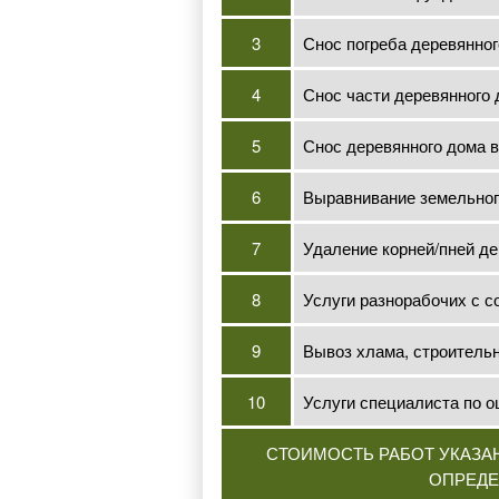
3
Снос погреба деревянно
4
Снос части деревянного
5
Снос деревянного дома 
6
Выравнивание земельного
7
Удаление корней/пней де
8
Услуги разнорабочих с 
9
Вывоз хлама, строитель
10
Услуги специалиста по о
СТОИМОСТЬ РАБОТ УКАЗА
ОПРЕДЕ