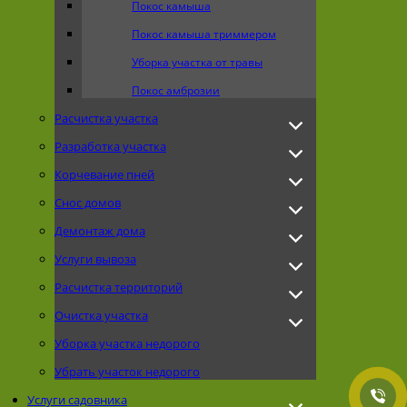
Покос камыша
Покос камыша триммером
Уборка участка от травы
Покос амброзии
Расчистка участка
Разработка участка
Корчевание пней
Снос домов
Демонтаж дома
Услуги вывоза
Расчистка территорий
Очистка участка
Уборка участка недорого
Убрать участок недорого
Услуги садовника