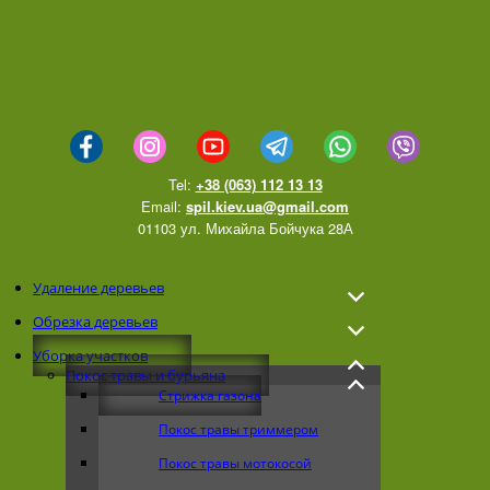
Tel:
+38 (063) 112 13 13
Email:
spil.kiev.ua@gmail.com
01103 ул. Михайла Бойчука 28А
Удаление деревьев
Обрезка деревьев
Уборка участков
Покос травы и бурьяна
Стрижка газона
Покос травы триммером
Покос травы мотокосой