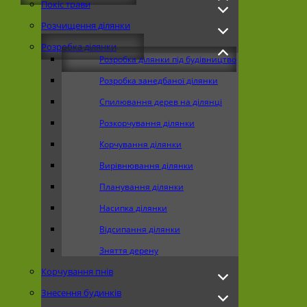
Покіс трави
Розчищення ділянки
Розробка ділянки
Розробка ділянки під будівництво
Розробка занедбаної ділянки
Спилювання дерев на ділянці
Розкорчування ділянки
Корчування ділянки
Вирівнювання ділянки
Планування ділянки
Насипка ділянки
Відсипання ділянки
Зняття дерену
Корчування пнів
Знесення будинків