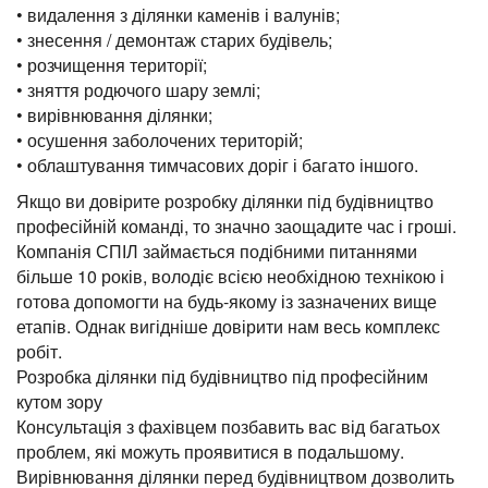
• видалення з ділянки каменів і валунів;
• знесення / демонтаж старих будівель;
• розчищення території;
• зняття родючого шару землі;
• вирівнювання ділянки;
• осушення заболочених територій;
• облаштування тимчасових доріг і багато іншого.
Якщо ви довірите розробку ділянки під будівництво
професійній команді, то значно заощадите час і гроші.
Компанія СПІЛ займається подібними питаннями
більше 10 років, володіє всією необхідною технікою і
готова допомогти на будь-якому із зазначених вище
етапів. Однак вигідніше довірити нам весь комплекс
робіт.
Розробка ділянки під будівництво під професійним
кутом зору
Консультація з фахівцем позбавить вас від багатьох
проблем, які можуть проявитися в подальшому.
Вирівнювання ділянки перед будівництвом дозволить