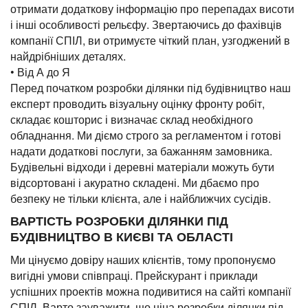
отримати додаткову інформацію про перепадах висоти
і інші особливості рельєфу. Звертаючись до фахівців
компанії СПІЛ, ви отримуєте чіткий план, узгоджений в
найдрібніших деталях.
• Від А до Я
Перед початком розробки ділянки під будівництво наш
експерт проводить візуальну оцінку фронту робіт,
складає кошторис і визначає склад необхідного
обладнання. Ми діємо строго за регламентом і готові
надати додаткові послуги, за бажанням замовника.
Будівельні відходи і деревні матеріали можуть бути
відсортовані і акуратно складені. Ми дбаємо про
безпеку не тільки клієнта, але і найближчих сусідів.
ВАРТІСТЬ РОЗРОБКИ ДІЛЯНКИ ПІД
БУДІВНИЦТВО В КИЄВІ ТА ОБЛАСТІ
Ми цінуємо довіру наших клієнтів, тому пропонуємо
вигідні умови співпраці. Прейскурант і приклади
успішних проектів можна подивитися на сайті компанії
СПІЛ. Варто зауважити, що ціна розробки ділянки під