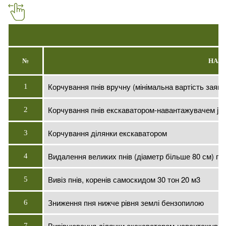
№
НАЗВ
Корчування пнів вручну (мінімальна вартість заявк
1
Корчування пнів екскаватором-навантажувачем jc
2
Корчування ділянки екскаватором
3
Видалення великих пнів (діаметр більше 80 см) п
4
Вивіз пнів, коренів самоскидом 30 тон 20 м3
5
Зниження пня нижче рівня землі бензопилою
6
Вирівнювання ділянки екскаватором-навантажува
7