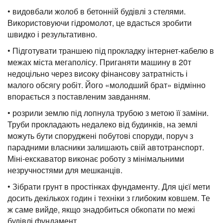
• видовбали жолоб в бетонній будівлі з стелями.
Використовуючи гідромолот, це вдасться зробити
швидко і результативно.
• Підготувати траншею під прокладку інтернет-кабелю в
межах міста мегаполісу. Приганяти машину в 20т
недоцільно через високу фінансову затратність і
малого обсягу робіт. Його «молодший брат» відмінно
впорається з поставленим завданням.
• розрили землю під лопнула трубою з метою її заміни.
Труби прокладають недалеко від будинків, на землі
можуть бути споруджені побутові споруди, поруч з
парадними власники залишають свій автотранспорт.
Міні-екскаватор виконає роботу з мінімальними
незручностями для мешканців.
• Зібрати грунт в простінках фундаменту. Для цієї мети
досить декількох годин і техніки з глибоким ковшем. Те
ж саме вийде, якщо знадобиться обкопати по межі
будівлі фундамент.