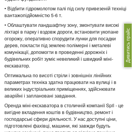
• Відбити гідромолотом палі під силу привезеній техніці
вантажопідйомністю 5-6 т.
• Облаштувати ландшафтну зону, змонтувати високі
Дивитись прайс
ліхтарі в парку і вздовж дороги, встановити укопане
огорожу, оперативно спорудити лунки для посадки
дерев, покласти під землею полімерні і металеві
комунікації, допомогти в проведенні дорожніх і
будівельних робіт зуміє невеликий і швидкий міні-
екскаватор.
Оптимальна по висоті стріли і зовнішніх лінійних
параметрах техніка здатна працювати на вулиці і в
великих індустріальних приміщеннях, здійснювати
аварійні і заплановані завдання.
Оренда міні-екскаватора в столичній компанії Spil - це
вигідне вкладення коштів в будівництво, ремонт і
господарські сфери діяльності. У нас доступні ціни,
підготовлені фахівці, машини, які завжди будуть