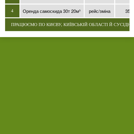
Оренда самоскида 30т 20м³
рейс/зміна
3500
4
ПРАЦЮЄМО ПО КИЄВУ, КИЇВСЬКІЙ ОБЛАСТІ Й СУСІДНІ