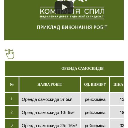
ОРЕНДА САМОСКИДІВ
№
НАЗВА РОБІТ
ОД. ВИМІРУ
ЦІНА БЕ
Оренда самоскида 5т 5м³
рейс/зміна
1300
1
Оренда самоскида 10т 9м³
рейс/зміна
1800
2
Оренда самоскида 25т 16м³
рейс/зміна
3200
3