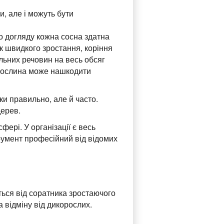
и, але і можуть бути
го догляду кожна сосна здатна
ок швидкого зростання, коріння
льних речовин на весь обсяг
, рослина може нашкодити
ьки правильно, але й часто.
дерев.
ері. У організації є весь
трумент професійний від відомих
ться від соратника зростаючого
 відміну від дикорослих.