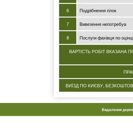
6
Подрібнення гілок
7
Вивезення непотребуа
8
Послуги фахівця по оцінці
ВАРТІСТЬ РОБІТ ВКАЗАНА 
ПРА
ВИЇЗД ПО КИЄВУ, БЕЗКОШТОВ
Видалення дере