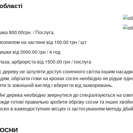
 області
ика 800.00грн. / Послуга.
розпилом на частини від 100.00 грн / шт
шки від 3000.00 грн / 4 год
аза, арброріста від 1500.00 грн / послуга
є дереву не затуляти доступ сонячного світла іншим насад
юдям, обрізати гілки на кронах сосен необхідно не рідше одн
и їх зовнішній вигляд і вберегти від захворювань.
ойні дерева необхідно звернутися до спеціалізуються на озел
ди готові правильно зробити обрізку сосни та інших хвойни
сосен в важкодоступних місцях із застосуванням методу дба
СОСНИ