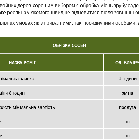
хвойних дерев хорошим вибором є обробка місць зрубу садо
же рослинам якомога швидше відновитися після зовнішньог
рівних умовах як з приватними, так і юридичними особами. 
В
ОБРІЗКА СОСЕН
НАЗВА РОБІТ
ОД. ВИМІР
німальна заявка
4 години
іни 8 годин
зміна
ристи мінімальна вартість
послуга
м
шт
и
шт