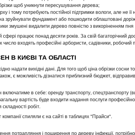
обрізки щоб уникнути пересушування дерева;
рху і тому потребують постійної підтримки вологи, але не її
на зруйнувати фундамент або пошкодити облаштовані доріж
ки змушені видалити дерево повністю з викоріненням пня і 
сфері працює понад десяти років. За свій багаторічний дос
 їх число входять професійні арбористи, садівники, робочий 
ЕН В КИЄВІ ТА ОБЛАСТІ
дно надати вихідні дані. Для того щоб ціна обрізки сосни т
також, є можливість дізнатися приблизний бюджет, відправив
ен включатиме в себе: оренду транспорту, спецтранспорту (в
в загальну вартість буде входити надання послуги професійно
 складності робіт.
г компанії спиляли є на сайті в таблицях "Прайси".
нення потрапляння і поширення по дереву інфекції, потрібн