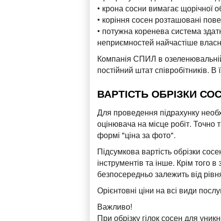
• крона сосни вимагає щорічної 
• коріння сосен розташовані пове
• потужна коренева система здат
неприємностей найчастіше власни
Компанія СПИЛ в озеленювальній 
постійний штат співробітників. В
ВАРТІСТЬ ОБРІЗКИ СОС
Для проведення підрахунку необхі
оцінювача на місце робіт. Точно 
формі "ціна за фото".
Підсумкова вартість обрізки сос
інструментів та інше. Крім того 
безпосередньо залежить від рівня
Орієнтовні ціни на всі види послу
Важливо!
При обрізку гілок сосен для уник