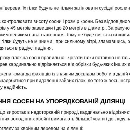
 дерева, їх гілки будуть не тільки затінювати сусідні рослин
 контролювати висоту сосни і розмір крони. Без відповідно
ів у 45 метрів заввишки і до 20 метрів в діаметрі. За рахун
аким великим навантаженням. Тому не буде вистачати живи
 гілки будуть не міцними і при сильному вітрі, зламавшись
яться в радіусі падіння.
зку гілок на сосні правильно. Зрізати гілки потрібно не тіл
рев кардинально відрізняється від обрізки будь-яких інших 
ена команда фахівців із значним досвідом роботи в даній сф
надобитися при видаленні зайвих гілок, до того ж весь інс
 надійність.
НЯ СОСЕН НА УПОРЯДКОВАНІЙ ДІЛЯНЦІ
що виростає в недоторканій природі, кардинально відрізняє
тних володіннях хвойні вимагають більшої уваги і догляду на
гляду за хвойним деревом на ділянці: