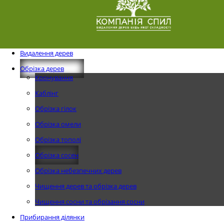
Видалення дерев
Обрізка дерев
Кронування
Каблінг
Обрізка гілок
Обрізка омели
Обрізка тополі
Обрізка сосен
Обрізка небезпечних дерев
Чищення дерев та обрізка дерев
Чищення сосни та обрізання сосни
Прибирання ділянки