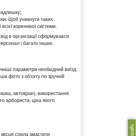
 надлишку;
ки. Щоб уникнути таких
всієї кореневої системи.
від в організації сформувався
персонал і багато інших.
очніші параметри необхідний виїзд
ши фото з об'єкту по зручній
ишка, автокран), використання
го арбориста, ціна якого
о місця спила змастити