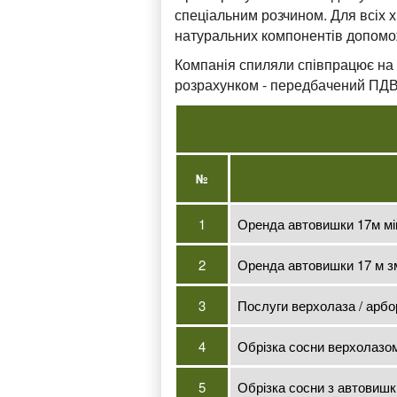
спеціальним розчином. Для всіх 
натуральних компонентів допомо
Компанія спиляли співпрацює на 
розрахунком - передбачений ПД
№
1
Оренда автовишки 17м мі
2
Оренда автовишки 17 м зм
3
Послуги верхолаза / арбо
4
Обрізка сосни верхолазо
5
Обрізка сосни з автовишк