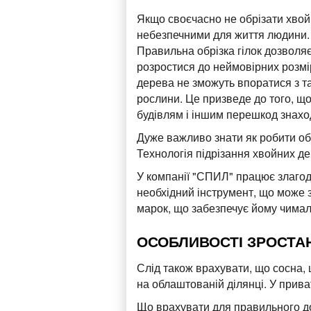
Якщо своєчасно не обрізати хвойні
небезпечними для життя людини.
Правильна обрізка гілок дозволяє
розростися до неймовірних розмір
дерева не зможуть впоратися з т
рослини. Це призведе до того, що
будівлям і іншим перешкод знаход
Дуже важливо знати як робити обрі
Технологія підрізання хвойних де
У компанії "СПИЛ" працює злагодж
необхідний інструмент, що може з
марок, що забезпечує йому чималу
ОСОБЛИВОСТІ ЗРОСТАН
Слід також врахувати, що сосна, 
на облаштованій ділянці. У прива
Що врахувати для правильного до