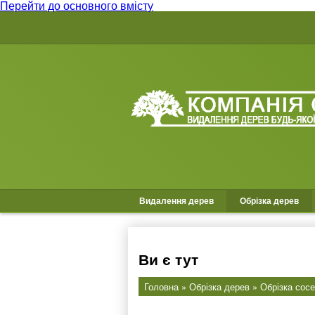
Перейти до основного вмісту
Видалення дерев
Обрізка дерев
Ви є тут
Головна
»
Обрізка дерев
» Обрізка сос