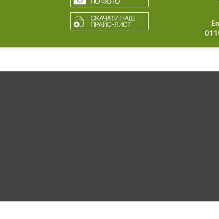
Em
011