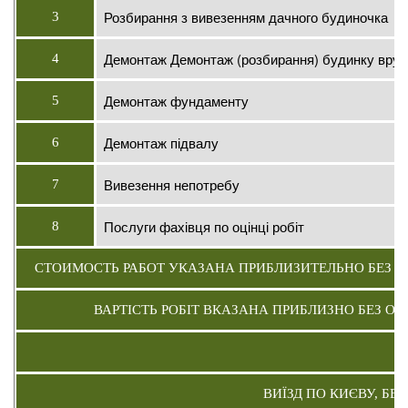
Розбирання з вивезенням дачного будиночка
3
Демонтаж Демонтаж (розбирання) будинку вруч
4
Демонтаж фундаменту
5
Демонтаж підвалу
6
Вивезення непотребу
7
Послуги фахівця по оцінці робіт
8
СТОИМОСТЬ РАБОТ УКАЗАНА ПРИБЛИЗИТЕЛЬНО БЕЗ 
ВАРТІСТЬ РОБІТ ВКАЗАНА ПРИБЛИЗНО БЕЗ ОБ
ВИЇЗД ПО КИЄВУ, БЕ