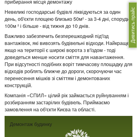
прибирання місця демонтажу
Дивитись прайс
Невеликі господарські будівлі ліквідуються за один
день, об'єкти площею близько 50м² - за 3-4 дні, споруди
100м ² і більше - від тижня до 10 днів.
Важливо забезпечить безперешкодний під'їзд
вантажівок, які вивозять будівельні відходи. Найкраще,
якщо на території є широкі ворота з в'їздом - тоді
доведеться менше носити сміття для навантаження.
При відсутності подібних воріт тимчасову площадку для
відходів роблять ближче до дороги, скорочуючи час
перенесення мішків зі сміттям і демонтованих
конструкцій.
Компанія «СПИЛ» цілий рік займається руйнуванням і
розбиранням застарілих будівель. Приймаємо
замовлення на об'єкти Києва та області.
Демонтаж будинку