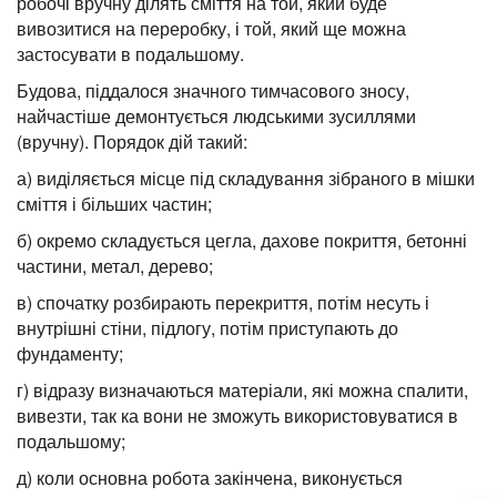
робочі вручну ділять сміття на той, який буде
вивозитися на переробку, і той, який ще можна
застосувати в подальшому.
Будова, піддалося значного тимчасового зносу,
найчастіше демонтується людськими зусиллями
(вручну). Порядок дій такий:
а) виділяється місце під складування зібраного в мішки
сміття і більших частин;
б) окремо складується цегла, дахове покриття, бетонні
частини, метал, дерево;
в) спочатку розбирають перекриття, потім несуть і
внутрішні стіни, підлогу, потім приступають до
фундаменту;
г) відразу визначаються матеріали, які можна спалити,
вивезти, так ка вони не зможуть використовуватися в
подальшому;
д) коли основна робота закінчена, виконується