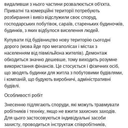
видаливши з нього частини розвалюється об'єкта.
Приватні та комерційні території потребують
розбирання і вивіз відслужили своє споруд,
господарських побутівок, сараїв, стареньких будиночків,
будинків, з яких відбулося виселення людей.
Купувати під будівництво нову територію сьогодні
дорого (мова йде про мегаполісах і містах з
населенням від півмільйона жителів). Демонтаж
обходиться значно дешевше, тому виходить розумне
використання фінансів. Це стосується і фізичних осіб,
що зводять будинки для житла з побутовими будівлями,
і компаній, що будують виробничі, адміністративні
будівлі.
Особливості робіт
Знесенню підлягають споруди, які можуть травмувати
робітників і техніку, якщо не вжити захисних заходів.
Для цього застосовуються індивідуальні засоби
захисту, проводиться інструктаж співробітників,