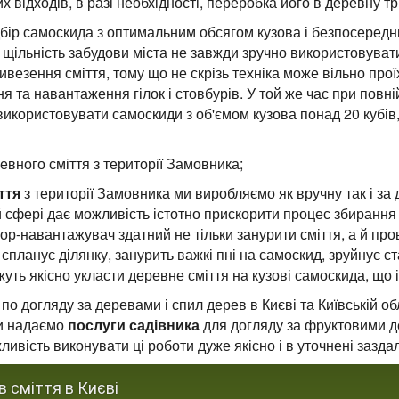
х відходів, в разі необхідності, переробка його в деревну тр
ідбір самоскида з оптимальним обсягом кузова і безпосеред
 щільність забудови міста не завжди зручно використовувати
везення сміття, тому що не скрізь техніка може вільно прої
 та навантаження гілок і стовбурів. У той же час при повній
е використовувати самоскиди з об'ємом кузова понад 20 кубі
вного сміття з території Замовника;
іття
з території Замовника ми виробляємо як вручну так і за
 сфері дає можливість істотно прискорити процес збирання 
тор-навантажувач здатний не тільки занурити сміття, а й пр
 спланує ділянку, занурить важкі пні на самоскид, зруйнує с
уть якісно укласти деревне сміття на кузові самоскида, що і
о догляду за деревами і спил дерев в Києві та Київській обл
ми надаємо
послуги садівника
для догляду за фруктовими д
ивість виконувати ці роботи дуже якісно і в уточнені заздал
 сміття в Києві