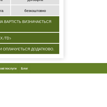
га
безкоштовно
НА ВАРТІСТЬ ВИЗНАЧАЄТЬСЯ
Х./TD>
ІКИ ОПЛАЧУЄТЬСЯ ДОДАТКОВО.
ові послуги
Блог