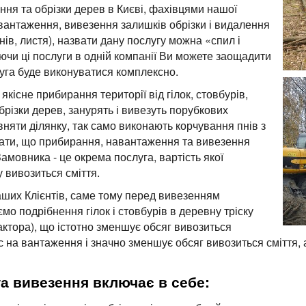
ння та обрізки дерев в Києві, фахівцями нашої
авантаження, вивезення залишків обрізки і видалення
енів, листя), назвати дану послугу можна «спил і
ючи ці послуги в одній компанії Ви можете заощадити
луга буде виконуватися комплексно.
якісне прибирання території від гілок, стовбурів,
обрізки дерев, занурять і вивезуть порубкових
івняти ділянку, так само виконають корчування пнів з
ати, що прибирання, навантаження та вивезення
амовника - це окрема послуга, вартість якої
 вивозиться сміття.
наших Клієнтів, саме тому перед вивезенням
о подрібнення гілок і стовбурів в деревну тріску
актора), що істотно зменшує обсяг вивозиться
с на вантаження і значно зменшує обсяг вивозиться сміття, а
а вивезення включає в себе: