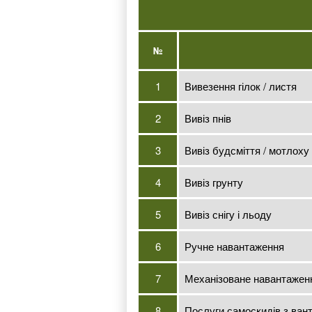
№
1
Вивезення гілок / листя
2
Вивіз пнів
3
Вивіз будсміття / мотлоху
4
Вивіз грунту
5
Вивіз снігу і льоду
6
Ручне навантаження
7
Механізоване навантажен
8
Послуги самоскидів з вант