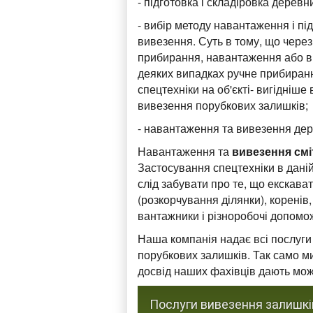
- підготовка і складіровка деревни
- вибір методу навантаження і п
вивезення. Суть в тому, що через
прибирання, навантаження або ви
деяких випадках ручне прибирання
спецтехніки на об'єкті- вигідніш
вивезення порубкових залишків;
- навантаження та вивезення дере
Навантаження та
вивезення см
Застосування спецтехніки в даній
слід забувати про те, що екскава
(розкорчування ділянки), коренів,
вантажники і різноробочі допомож
Наша компанія надає всі послуги п
порубкових залишків. Так само 
досвід наших фахівців дають можл
Послуги вивезення залишків