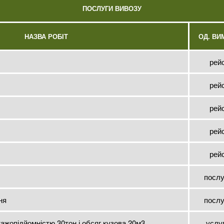
ПОСЛУГИ ВИВОЗУ
НАЗВА РОБІТ
ОД. ВИ
рей
рей
рей
рей
рей
послу
ня
послу
ажопідйомністю 30тон і обсяг кузова 20м3
услу