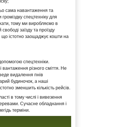
іску;
ньо сама навантаження та
 громіздку спецтехніку для
хати, тому ми виробляємо в
 свободі заїзду та проїзду
в, що істотно заощаджує кошти на
 допомогою спецтехніки.
і вантаження різного сміття. Не
оведе видалення пнів
тарий будиночок, а наші
стотно зменшить кількість рейсів.
асті в тому числі і вивезення
еревами. Сучасне обладнання і
егідь терміни.