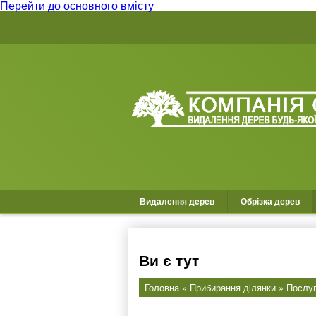
Перейти до основного вмісту
Видалення дерев
Обрізка дерев
Ви є тут
Головна
»
Прибирання ділянки
» Послуг