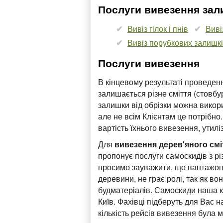
Послуги вивезення зали
Вивіз гілок і пнів
Виві
Вивіз порубкових залишк
Послуги вивезення
В кінцевому результаті проведенн
залишається різне сміття (стовбур
залишки від обрізки можна викор
але не всім Клієнтам це потрібно
вартість їхнього вивезення, утилі
Для
вивезення дерев'яного смі
пропонує послуги самоскидів з різ
просимо зауважити, що вантажоп
деревини, не грає ролі, так як в
будматеріалів. Самоскиди наша к
Київ. Фахівці підберуть для Вас
кількість рейсів вивезення була