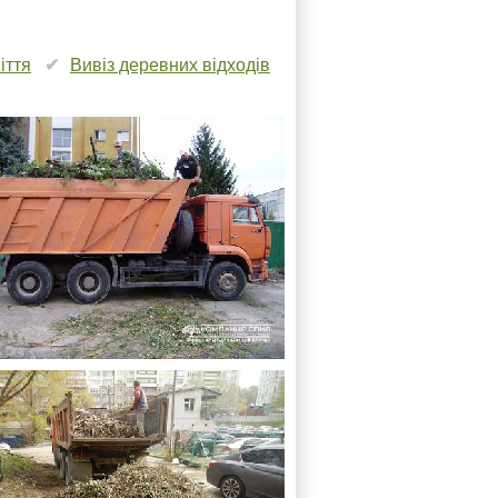
іття
Вивіз деревних відходів