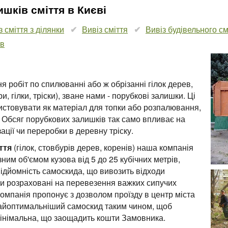
шків сміття в Києві
з сміття з ділянки
Вивіз сміття
Вивіз будівельного см
ів
я робіт по спилюванні або ж обрізанні гілок дерев,
и, гілки, тріски), зване нами - порубкові залишки. Ці
истовувати як матеріал для топки або розпалювання,
. Обсяг порубкових залишків так само впливає на
зації чи переробки в деревну тріску.
ття
(гілок, стовбурів дерев, коренів) наша компанія
ним об'ємом кузова від 5 до 25 кубічних метрів,
ідйомність самоскида, що вивозить відходи
они розраховані на перевезення важких сипучих
омпанія пропонує з дозволом проїзду в центр міста
 найоптимальніший самоскид таким чином, щоб
 мінімальна, що заощадить кошти Замовника.