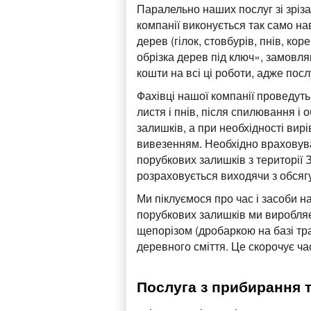
Паралельно наших послуг зі зріза
компанії виконується так само н
дерев (гілок, стовбурів, пнів, кор
обрізка дерев під ключ», замовля
кошти на всі ці роботи, адже пос
Фахівці нашої компанії проведуть 
листя і пнів, після спилювання і 
залишків, а при необхідності вир
вивезенням. Необхідно враховув
порубкових залишків з території З
розраховується виходячи з обсягу
Ми піклуємося про час і засоби 
порубкових залишків ми виробляєм
щепорізом (дробаркою на базі тр
деревного сміття. Це скорочує ча
Послуга з прибирання т