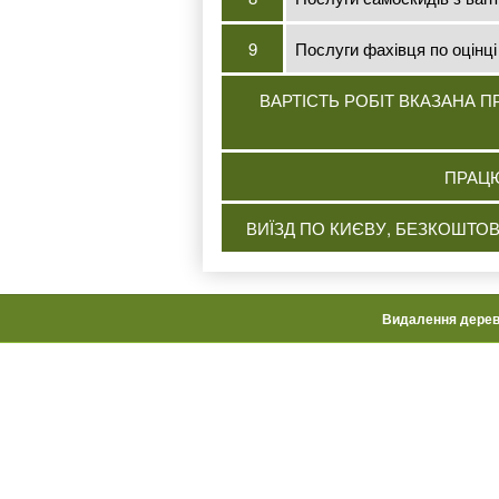
9
Послуги фахівця по оцінці
ВАРТІСТЬ РОБІТ ВКАЗАНА 
ПРАЦЮ
ВИЇЗД ПО КИЄВУ, БЕЗКОШТОВ
Видалення дере