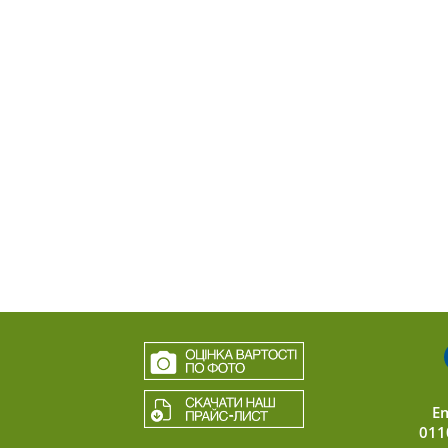
Em
011