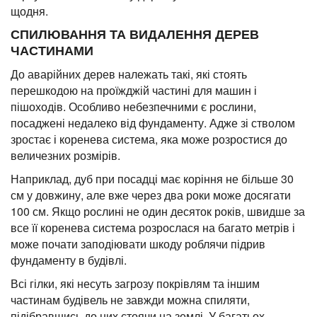
щодня.
СПИЛЮВАННЯ ТА ВИДАЛЕННЯ ДЕРЕВ
ЧАСТИНАМИ
До аварійних дерев належать такі, які стоять
перешкодою на проїжджій частині для машин і
пішоходів. Особливо небезпечними є рослини,
посаджені недалеко від фундаменту. Адже зі стволом
зростає і коренева система, яка може розростися до
величезних розмірів.
Наприклад, дуб при посадці має коріння не більше 30
см у довжину, але вже через два роки може досягати
100 см. Якщо рослині не один десяток років, швидше за
все її коренева система розрослася на багато метрів і
може почати заподіювати шкоду роблячи підрив
фундаменту в будівлі.
Всі гілки, які несуть загрозу покрівлям та іншим
частинам будівель не завжди можна спиляти,
підібравшись до них стоячи на землі. У багатьох