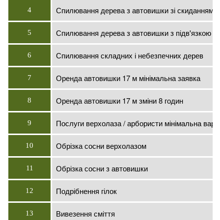
Спилювання дерева з автовишки зі скиданням ф
4
Спилювання дерева з автовишки з підв'язкою ф
5
Спилювання складних і небезпечних дерев
6
Оренда автовишки 17 м мінімальна заявка
7
Оренда автовишки 17 м зміни 8 годин
8
Послуги верхолаза / арбористи мінімальна варт
9
Обрізка сосни верхолазом
10
Обрізка сосни з автовишки
11
Подрібнення гілок
12
Вивезення сміття
13