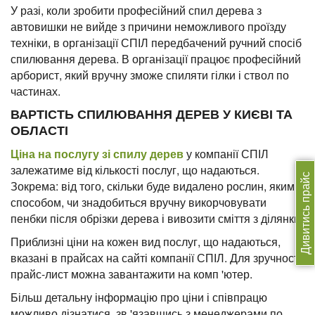
У разі, коли зробити професійний спил дерева з
автовишки не вийде з причини неможливого проїзду
техніки, в організації СПІЛ передбачений ручний спосіб
спилювання дерева. В організації працює професійний
арборист, який вручну зможе спиляти гілки і ствол по
частинах.
ВАРТІСТЬ СПИЛЮВАННЯ ДЕРЕВ У КИЄВІ ТА
ОБЛАСТІ
Ціна на послугу зі спилу дерев
у компанії СПІЛ
залежатиме від кількості послуг, що надаються.
Дивитись прайс
Зокрема: від того, скільки буде видалено рослин, яким
способом, чи знадобиться вручну викорчовувати
пенбки після обрізки дерева і вивозити сміття з ділянки.
Приблизні ціни на кожен вид послуг, що надаються,
вказані в прайсах на сайті компанії СПІЛ. Для зручності
прайс-лист можна завантажити на комп 'ютер.
Більш детальну інформацію про ціни і співпрацю
можливо дізнатися, зв 'язавшись з менеджерами по