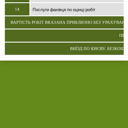
Послуги фахівця по оцінці робіт
14
ВАРТІСТЬ РОБІТ ВКАЗАНА ПРИБЛИЗНО БЕЗ УРАХУВАНН
ПРА
ВИЇЗД ПО КИЄВУ, БЕЗКОШ