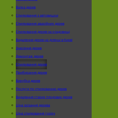
Валка дерев
Спилювання з автовишки
Спилювання аварійних дерев
Спилювання дерев на кладовищі
Видалення дерев на ділянці в Києві
Знесення дерев
Демонтаж дерев
Спилювання дерев
Прибирання дерев
Вирубка дерев
Послуги по спилюванню дерев
Видалення старих плодових дерев
Ціна зрізання дерева
Ціна спилювання горіху