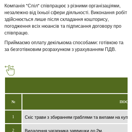
Компанія "Спіл" співпрацює з різними організаціями,
незалежно від їхньої сфери діяльності. Виконання робіт
здійснюється лише після складання кошторису,
погодження всіх нюансів та підписання договору про
співпрацю.
Приймаємо оплату декількома способами: готівкою та
за безготівковим розрахунком з урахуванням ПДВ.
№
ПОСЛ
Скіс трави з збиранням граблями та вилами на купи
1
Видалення чагарника заввишки до 2м.
2