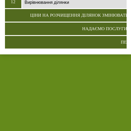
Вирівнювання ділянки
12
ЦІНИ НА РОЗЧИЩЕННЯ ДІЛЯНОК ЗМІНЮВАТИМУТ
НАДАЄМО ПОСЛУГИ З 
ПЕР