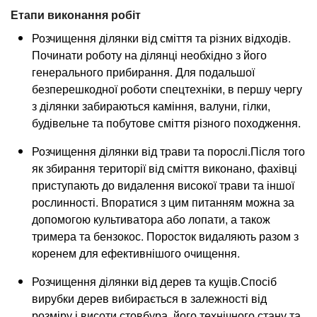
Етапи виконання робіт
Розчищення ділянки від сміття та різних відходів.
Починати роботу на ділянці необхідно з його
генерального прибирання. Для подальшої
безперешкодної роботи спецтехніки, в першу чергу
з ділянки забираються каміння, валуни, гілки,
будівельне та побутове сміття різного походження.
Розчищення ділянки від трави та порослі.Після того
як збирання території від сміття виконано, фахівці
приступають до видалення високої трави та іншої
рослинності. Впоратися з цим питанням можна за
допомогою культиватора або лопати, а також
тримера та бензокос. Поросток видаляють разом з
коренем для ефективнішого очищення.
Розчищення ділянки від дерев та кущів.Спосіб
вирубки дерев вибирається в залежності від
розміру і висоти стовбура, його технічного стану та