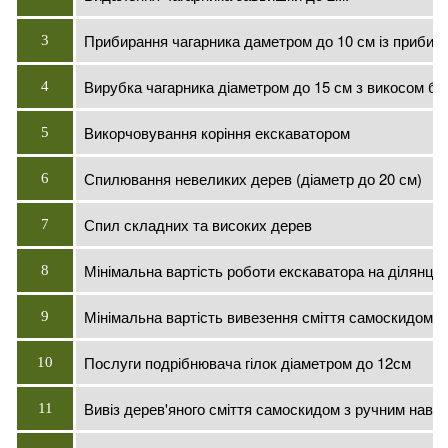
Прибирання чагарника даметром до 10 см із прибиран
3
Вирубка чагарника діаметром до 15 см з викосом бур
4
Викорчовування коріння екскаватором
5
Спилювання невеликих дерев (діаметр до 20 см)
6
Спил складних та високих дерев
7
Мінімальна вартість роботи екскаватора на ділянці
8
Мінімальна вартість вивезення сміття самоскидом 5
9
Послуги подрібнювача гілок діаметром до 12см
10
Вивіз дерев'яного сміття самоскидом з ручним нав
11