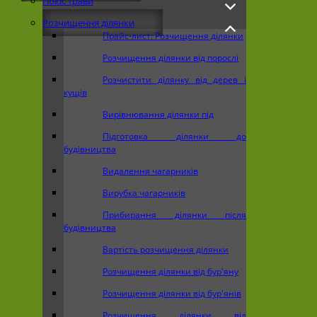
Покіс трави
Розчищення ділянки
Прайс-лист: Розчищення ділянки
Розчищення ділянки від порослі
Розчистити ділянку від дерев і
кущів
Вирівнювання ділянки під
Підготовка ділянки до
будівництва
Видалення чагарників
Вирубка чагарників
Прибирання ділянки після
будівництва
Вартість розчищення ділянки
Розчищення ділянки від бур'яну
Розчищення ділянки від бур'янів
Розчищення ділянки від