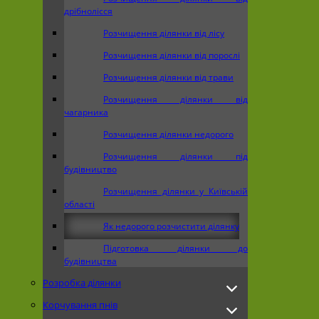
дрібнолісся
Розчищення ділянки від лісу
Розчищення ділянки від порослі
Розчищення ділянки від трави
Розчищення ділянки від
чагарника
Розчищення ділянки недорого
Розчищення ділянки під
будівництво
Розчищення ділянки у Київській
області
Як недорого розчистити ділянку
Підготовка ділянки до
будівництва
Розробка ділянки
Корчування пнів