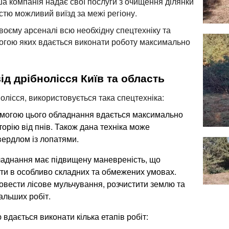
аша компанія надає свої послуги з очищення ділянки
істю можливий виїзд за межі регіону.
воєму арсеналі всю необхідну спецтехніку та
могою яких вдається виконати роботу максимально
ід дрібнолісся Київ та область
олісся, використовується така спецтехніка:
могою цього обладнання вдається максимально
орію від пнів. Також дана техніка може
ердлом із лопатями.
аднання має підвищену маневреність, що
ти в особливо складних та обмежених умовах.
овести лісове мульчування, розчистити землю та
альших робіт.
 вдається виконати кілька етапів робіт: