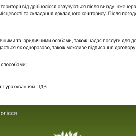
території від дрібнолісся озвучуються після виїзду інженера
ісцевості та складання докладного кошторису. Після погодж
зичними та юридичними особами, також надає послуги для д
дається як одноразово, також можливе підписання договору
 способами:
м з урахуванням ПДВ.
нолісся