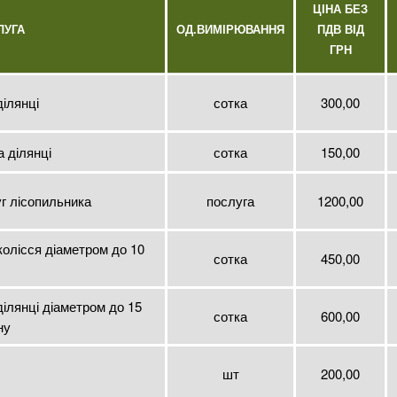
ЦІНА БЕЗ
ЛУГА
ОД.ВИМІРЮВАННЯ
ПДВ ВІД
ГРН
ділянці
сотка
300,00
а ділянці
сотка
150,00
уг лісопильника
послуга
1200,00
колісся діаметром до 10
сотка
450,00
ілянці діаметром до 15
сотка
600,00
ну
шт
200,00