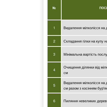
№
ПОС
1
Видалення мілколісся на 
2
Складання гілки на купу н
3
Мінімальна вартість посл
Очищення ділянки від міл
4
см
Видалення мілколісся на д
5
см разом з косінням бур'я
6
Пиляння невеликих дерев