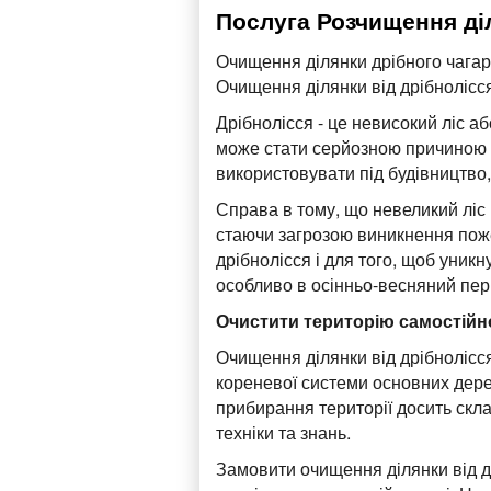
Послуга Розчищення діл
Очищення ділянки дрібного чагарн
Очищення ділянки від дрібнолісся 
Дрібнолісся - це невисокий ліс а
може стати серйозною причиною 
використовувати під будівництв
Справа в тому, що невеликий ліс
стаючи загрозою виникнення поже
дрібнолісся і для того, щоб уник
особливо в осінньо-весняний пер
Очистити територію самостійн
Очищення ділянки від дрібноліс
кореневої системи основних дере
прибирання території досить скл
техніки та знань.
Замовити очищення ділянки від д