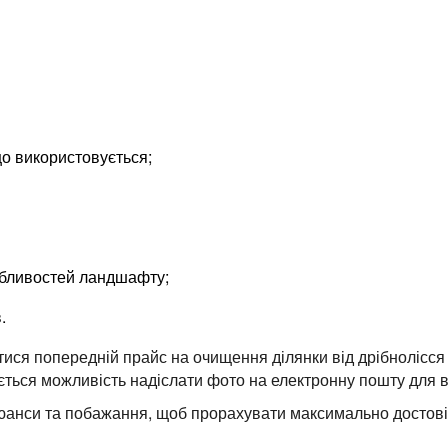
що використовується;
обливостей ландшафту;
.
тися попередній прайс на очищення ділянки від дрібнолісс
ється можливість надіслати фото на електронну пошту для 
юанси та побажання, щоб прорахувати максимально достові