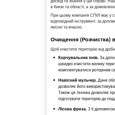
досвід та знання у цій справі. Н
в Києві та області, а за домовлен
При цьому компанія СПІЛ має у с
відповідний інструмент, за допо
якісно та вчасно.
Очищення (Розчистка) в
Щоб очистити територію від дрібн
Корчувальник пнів.
За допо
швидко очистити велику терит
комплектуватися роторним св
Навісний мульчер.
Дане обл
дозволяє його використовува
Також ця техніка дозволяє пр
підготувати територію до под
Лісова фреза.
З її допомогою