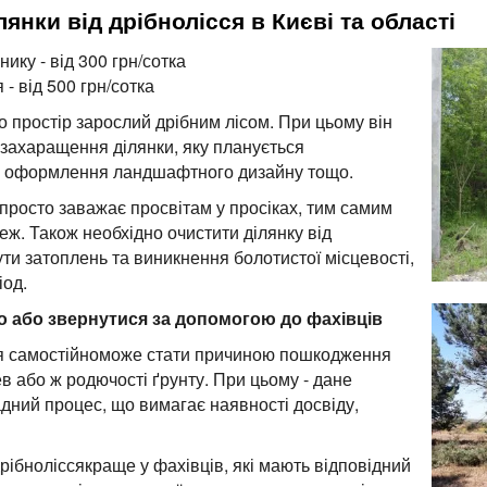
янки від дрібнолісся в Києві та області
ику - від 300 грн/сотка
- від 500 грн/сотка
бо простір зарослий дрібним лісом. При цьому він
захаращення ділянки, яку планується
о, оформлення ландшафтного дизайну тощо.
 просто заважає просвітам у просіках, тим самим
ж. Також необхідно очистити ділянку від
нути затоплень та виникнення болотистої місцевості,
іод.
о або звернутися за допомогою до фахівців
ся самостійноможе стати причиною пошкодження
в або ж родючості ґрунту. При цьому - дане
адний процес, що вимагає наявності досвіду,
рібноліссякраще у фахівців, які мають відповідний