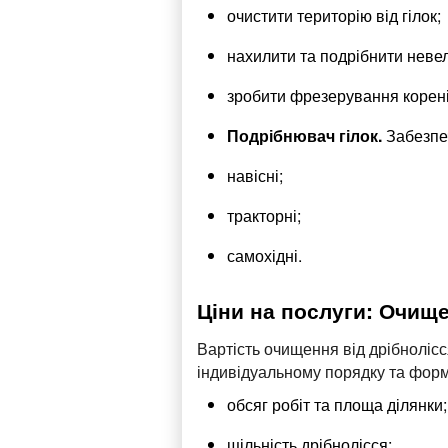
очистити територію від гілок;
нахилити та подрібнити невел
зробити фрезерування коренів 
Подрібнювач гілок.
Забезпеч
навісні;
тракторні;
самохідні.
Ціни на послуги: Очище
Вартість очищення від дрібноліс
індивідуальному порядку та форм
обсяг робіт та площа ділянки;
щільність дрібнолісся;