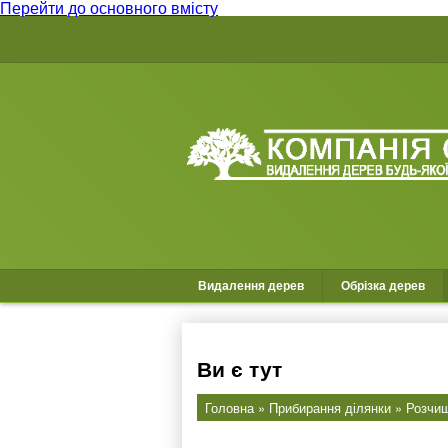
Перейти до основного вмісту
Видалення дерев
Обрізка дерев
Ви є тут
Головна
»
Прибирання ділянки
»
Розчищ