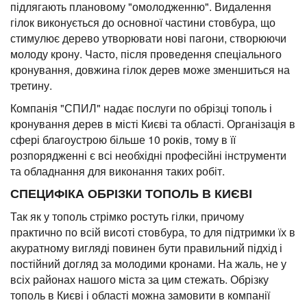
підлягають плановому "омолодженню". Видалення
гілок виконується до основної частини стовбура, що
стимулює дерево утворювати нові пагони, створюючи
молоду крону. Часто, після проведення спеціального
кронування, довжина гілок дерев може зменшиться на
третину.
Компанія "СПИЛ" надає послуги по обрізці тополь і
кронування дерев в місті Києві та області. Організація в
сфері благоустрою більше 10 років, тому в її
розпорядженні є всі необхідні професійні інструменти
та обладнання для виконання таких робіт.
СПЕЦИФІКА ОБРІЗКИ ТОПОЛЬ В КИЄВІ
Так як у тополь стрімко ростуть гілки, причому
практично по всій висоті стовбура, то для підтримки їх в
акуратному вигляді повинен бути правильний підхід і
постійний догляд за молодими кронами. На жаль, не у
всіх районах нашого міста за цим стежать. Обрізку
тополь в Києві і області можна замовити в компанії