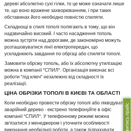
дереві абсолютно сухі гілки, то це може означати лише
те, що воно вражене захворюванням, і при таких
обставинах його необхідно повністю спиляти.
Складнощі в спилі тополі полягають в тому, що він
надзвичайно високий. І часто насадження тополь
можна зустріти над дорогами, де закономірно можуть
розташовуватися лінії електропередач, що
ускладнюють завдання по обрізці або спиляти тополі.
Замовити обрізку тополь, або їх абсолютну утилізацію
можна в компанії "СПИЛ". Організація виконає всі
роботи "під ключ" незалежно від складності їх
реалізації.
ЦІНА ОБРІЗКИ ТОПОЛІ В КИЄВІ ТА ОБЛАСТІ
Коли необхідно провести обрізку тополі або ліквідувати
Дивитись прайс
аварійний дерево - екстрено телефонуйте в офіс
компанії "СПИЛ". У телефонному режимі можна
зв'язатися з менеджером і уточнити особливості
виконання необхідної роботи, а також підрахувати