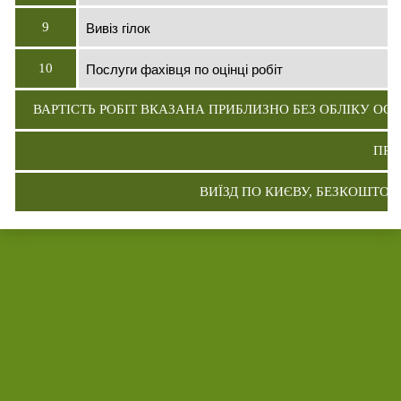
Вивіз гілок
9
Послуги фахівця по оцінці робіт
10
ВАРТІСТЬ РОБІТ ВКАЗАНА ПРИБЛИЗНО БЕЗ ОБЛІКУ ОС
ПРА
ВИЇЗД ПО КИЄВУ, БЕЗКОШТОВ