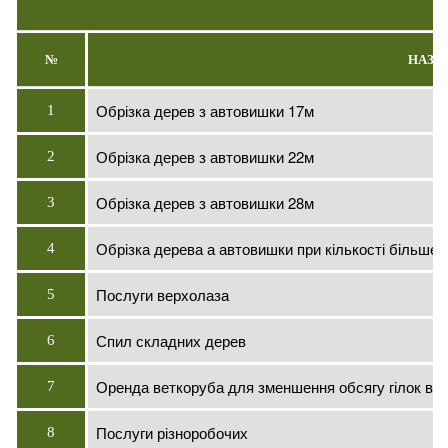
№
НАЗВА
Обрізка дерев з автовишки 17м
1
Обрізка дерев з автовишки 22м
2
Обрізка дерев з автовишки 28м
3
Обрізка дерева а автовишки при кількості більше 
4
Послуги верхолаза
5
Спил складних дерев
6
Оренда веткоруба для зменшення обсягу гілок в 5 
7
Послуги різноробочих
8