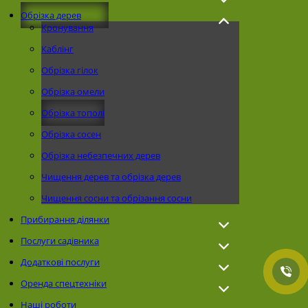
Обрізка дерев
Кронування
Каблінг
Обрізка гілок
Обрізка омели
Обрізка тополі
Обрізка сосен
Обрізка небезпечних дерев
Чищення дерев та обрізка дерев
Чищення сосни та обрізання сосни
Прибирання ділянки
Послуги садівника
Додаткові послуги
Оренда спецтехніки
Наші роботи