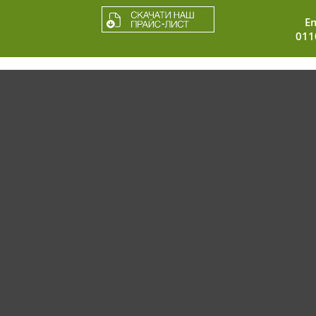
Em
011