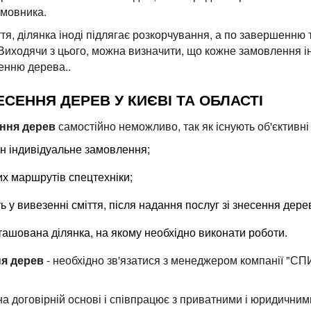
амовника.
тя, ділянка іноді підлягає розкорчування, а по завершенню 
Виходячи з цього, можна визначити, що кожне замовлення ін
енню дерева..
ЕСЕННЯ ДЕРЕВ У КИЄВІ ТА ОБЛАСТІ
ення дерев
самостійно неможливо, так як існують об'єктивні
ен індивідуальне замовлення;
их маршрутів спецтехніки;
ь у вивезенні сміття, після надання послуг зі знесення дере
ташована ділянка, на якому необхідно виконати роботи.
ня дерев
- необхідно зв'язатися з менеджером компанії "СПИ
а договірній основі і співпрацює з приватними і юридични