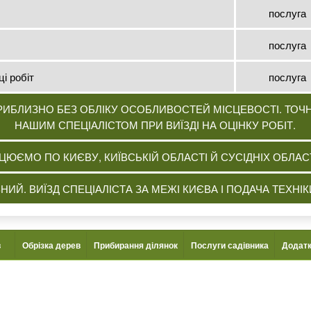
послуга
послуга
і робіт
послуга
ПРИБЛИЗНО БЕЗ ОБЛІКУ ОСОБЛИВОСТЕЙ МІСЦЕВОСТІ. ТОЧ
НАШИМ СПЕЦІАЛІСТОМ ПРИ ВИЇЗДІ НА ОЦІНКУ РОБІТ.
ЦЮЄМО ПО КИЄВУ, КИЇВСЬКІЙ ОБЛАСТІ Й СУСІДНІХ ОБЛАС
НИЙ. ВИЇЗД СПЕЦІАЛІСТА ЗА МЕЖІ КИЄВА І ПОДАЧА ТЕХН
в
Обрізка дерев
Прибирання ділянок
Послуги садівника
Додатк