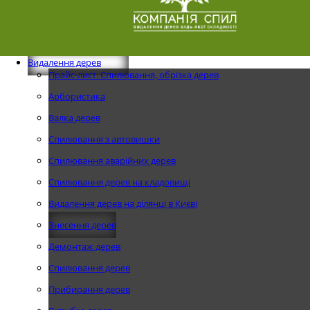
Видалення дерев
Прайс-лист: Спилювання, обрізка дерев
Арбористика
Валка дерев
Спилювання з автовишки
Спилювання аварійних дерев
Спилювання дерев на кладовищі
Видалення дерев на ділянці в Києві
Знесення дерев
Демонтаж дерев
Спилювання дерев
Прибирання дерев