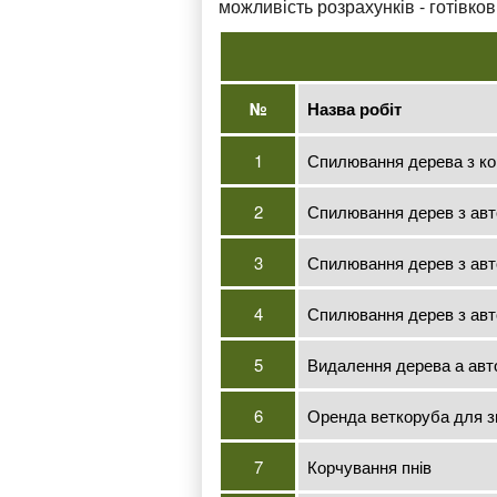
можливість розрахунків - готівк
№
Назва робіт
1
Спилювання дерева з ко
2
Спилювання дерев з ав
3
Спилювання дерев з ав
4
Спилювання дерев з ав
5
Видалення дерева а авто
6
Оренда веткоруба для зм
7
Корчування пнів