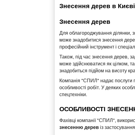
Знесення дерев в Києві
Знесення дерев
Для облагороджування ділянки, зв
може знадобитися знесення дерев
професійний інструмент і спеціа
Також, під час знесення дерев, за
може здійснюватися як цілком, т
знадобиться підйом на висоту кр
Компанія "СПИЛ" надає послуги по
особливості робіт. У деяких особ
спецтехніки.
ОСОБЛИВОСТІ ЗНЕСЕНН
Фахівці компанії "СПИЛ", викори
знесенню дерев
із застосування