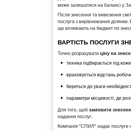
може залишатися на балансі у З
Після знесення та вивезення сміт
послуга з вирівнювання ділянки. 
що впливають на бюджет по знес
ВАРТІСТЬ ПОСЛУГИ ЗН
Точно розрахувати
ціну на знес
техніка підбирається під кож
враховується відстань робоч
береться до уваги необхідніст
параметри місцевості, де роз
Для того, щоб
замовити знесен
надання послуг.
Компанія "СПИЛ" надає послуги н