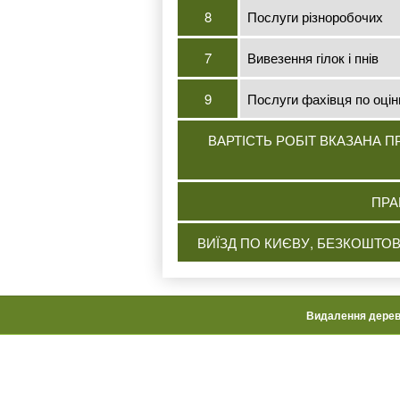
8
Послуги різноробочих
7
Вивезення гілок і пнів
9
Послуги фахівця по оцінц
ВАРТІСТЬ РОБІТ ВКАЗАНА 
ПРА
ВИЇЗД ПО КИЄВУ, БЕЗКОШТОВ
Видалення дере