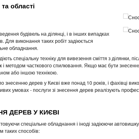
 та області
едення будівель на ділянці, і в інших випадках
. Для виконання таких робіт задіюється
льне обладнання.
діють спеціальну техніку для вивезення сміття з ділянки, пі
ак і методом часткового спилювання. Якщо має бути знесенн
аном або іншою технікою.
 знесенню дерев у Києві вже понад 10 років, і фахівці викон
ливих умовах - послуги зі знесення дерев реалізують профес
Я ДЕРЕВ У КИЄВІ
стовуючи спеціальне обладнання і іноді задіюючи автовишк
м таких способів: