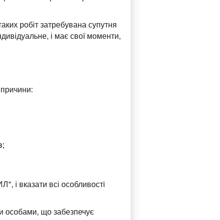
таких робіт затребувана супутня
дивідуальне, і має свої моменти,
 причини:
в;
Л", і вказати всі особливості
ми особами, що забезпечує