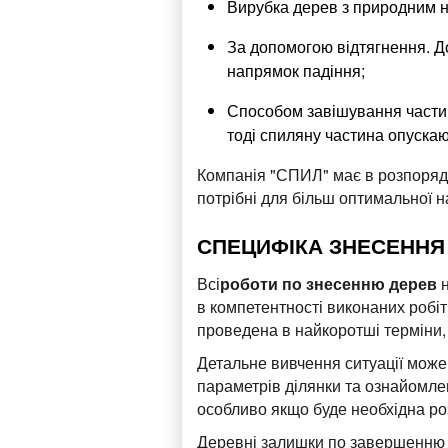
Вирубка дерев з природним н
За допомогою відтягнення. До
напрямок падіння;
Способом завішування частин 
тоді спиляну частина опускаю
Компанія "СПИЛ" має в розпорядж
потрібні для більш оптимальної 
СПЕЦИФІКА ЗНЕСЕННЯ
Всі
роботи по знесенню дерев
в компетентності виконаних робіт
проведена в найкоротші терміни,
Детальне вивчення ситуації може
параметрів ділянки та ознайомлен
особливо якщо буде необхідна ро
Деревні залишки по завершенню 