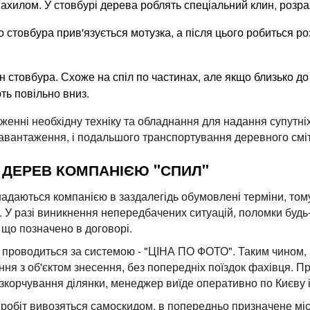
ахилом. У стовбурі дерева роблять спеціальний клин, розр
 стовбура прив'язується мотузка, а після цього робиться р
стовбура. Схоже на спіл по частинах, але якщо близько до 
ть повільно вниз.
енні необхідну техніку та обладнання для надання супутніх 
навантаження, і подальшого транспортування деревного сміт
 ДЕРЕВ КОМПАНІЄЮ "СПИЛ"
надаються компанією в заздалегідь обумовлені терміни, то
. У разі виникнення непередбачених ситуацій, поломки будь-я
 що позначено в договорі.
 проводиться за системою - "ЦІНА ПО ФОТО". Таким чином,
ня з об'єктом знесення, без попередніх поїздок фахівця. Пр
зкорчування ділянки, менеджер виїде оперативно по Києву і
робіт вивозяться самоскидом, в попередньо призначене мі