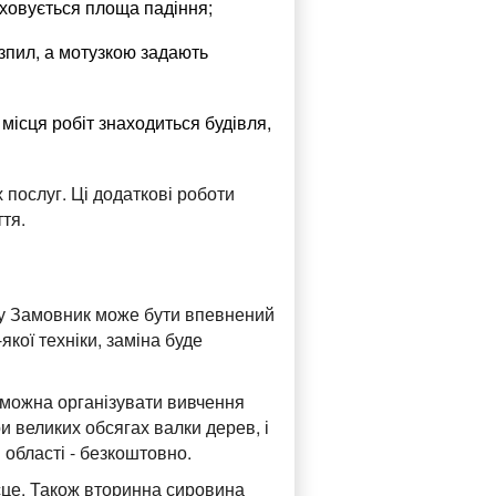
аховується площа падіння;
озпил, а мотузкою задають
місця робіт знаходиться будівля,
послуг. Ці додаткові роботи
тя.
му Замовник може бути впевнений
кої техніки, заміна буде
 можна організувати вивчення
и великих обсягах валки дерев, і
 області - безкоштовно.
сце. Також вторинна сировина