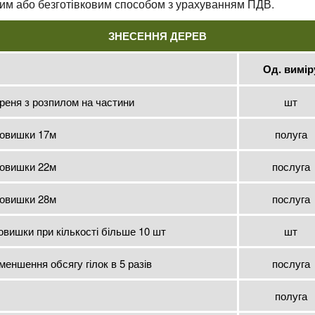
овим або безготівковим способом з урахуванням ПДВ.
ЗНЕСЕННЯ ДЕРЕВ
Од. вимір
реня з розпилом на частини
шт
товишки 17м
полуга
товишки 22м
послуга
товишки 28м
послуга
вишки при кількості більше 10 шт
шт
еншення обсягу гілок в 5 разів
послуга
полуга