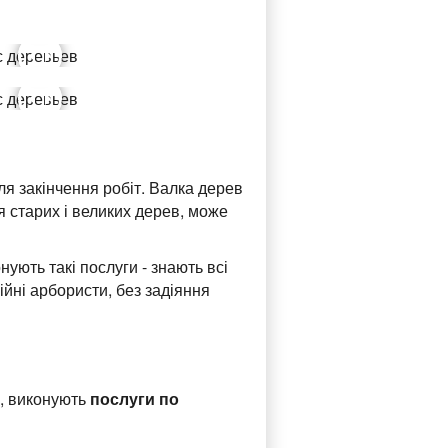
сля закінчення робіт. Валка дерев
я старих і великих дерев, може
ують такі послуги - знають всі
ійні арбористи, без задіяння
у, виконують
послуги по