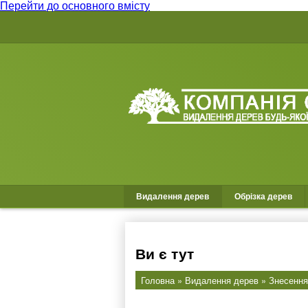
Перейти до основного вмісту
Видалення дерев
Обрізка дерев
Ви є тут
Головна
»
Видалення дерев
» Знесення