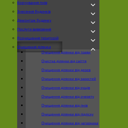
Корчування пнів
Знесення будинків
Демонтаж будинку
Послуги вивезення
Розчищення територій
Очищення ділянки
Очищення ділянки від трави
Очистка ділянки від сміття
Очищення ділянки від дерев
Очищення ділянки від заростей
Очищення ділянки від кущів
Очищення ділянки від очерету
Очищення ділянки від пнів
Очищення ділянки від підліску
Очищення ділянки від чагарника