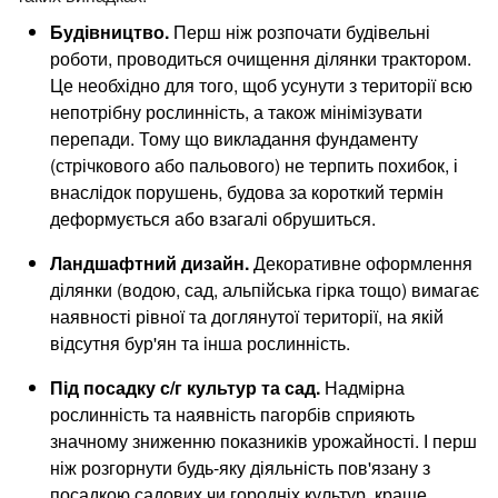
Будівництво.
Перш ніж розпочати будівельні
роботи, проводиться очищення ділянки трактором.
Це необхідно для того, щоб усунути з території всю
непотрібну рослинність, а також мінімізувати
перепади. Тому що викладання фундаменту
(стрічкового або пальового) не терпить похибок, і
внаслідок порушень, будова за короткий термін
деформується або взагалі обрушиться.
Ландшафтний дизайн.
Декоративне оформлення
ділянки (водою, сад, альпійська гірка тощо) вимагає
наявності рівної та доглянутої території, на якій
відсутня бур'ян та інша рослинність.
Під посадку с/г культур та сад.
Надмірна
рослинність та наявність пагорбів сприяють
значному зниженню показників урожайності. І перш
ніж розгорнути будь-яку діяльність пов'язану з
посадкою садових чи городніх культур, краще