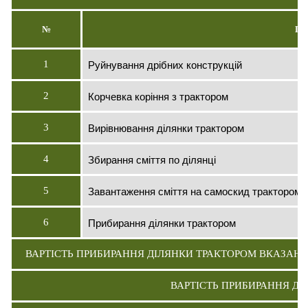
№
ПО
Руйнування дрібних конструкцій
1
Корчевка коріння з трактором
2
Вирівнювання ділянки трактором
3
Збирання сміття по ділянці
4
Завантаження сміття на самоскид трактором
5
Прибирання ділянки трактором
6
ВАРТІСТЬ ПРИБИРАННЯ ДІЛЯНКИ ТРАКТОРОМ ВКАЗАНА
ВАРТІСТЬ ПРИБИРАННЯ ДІ